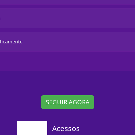
a
aticamente
SEGUIR AGORA
Acessos