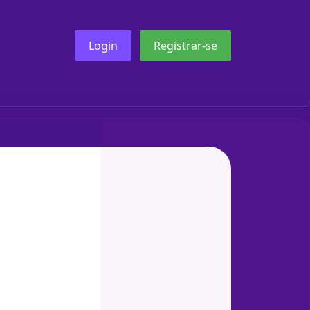
Login
Registrar-se