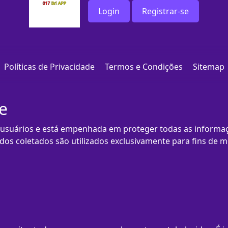
Login
Registrar-se
Políticas de Privacidade
Termos e Condições
Sitemap
de
us usuários e está empenhada em proteger todas as informa
os coletados são utilizados exclusivamente para fins de m