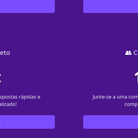
reto
👥 
t
espostas rápidas e
Junte-se a uma com
lizado!
compa
e