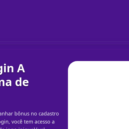
gin A
ma de
ganhar bônus no cadastro
gin, você tem acesso a