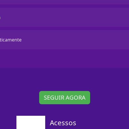
a
aticamente
SEGUIR AGORA
Acessos