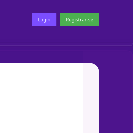
Login
Registrar-se