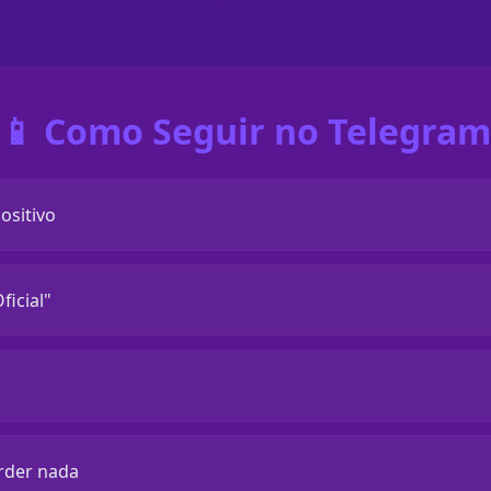
📱 Como Seguir no Telegram
ositivo
ficial"
erder nada