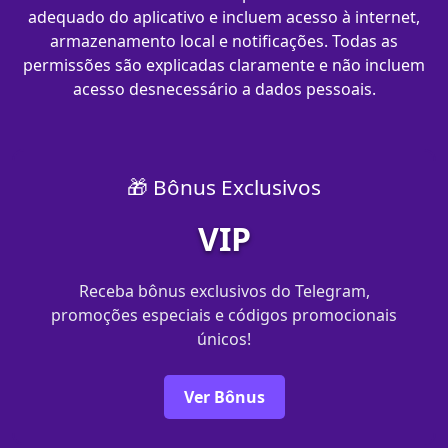
adequado do aplicativo e incluem acesso à internet,
armazenamento local e notificações. Todas as
permissões são explicadas claramente e não incluem
acesso desnecessário a dados pessoais.
🎁 Bônus Exclusivos
VIP
Receba bônus exclusivos do Telegram,
promoções especiais e códigos promocionais
únicos!
Ver Bônus