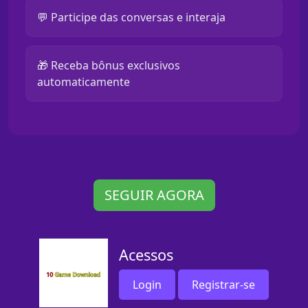
💬 Participe das conversas e interaja
🎁 Receba bônus exclusivos
automaticamente
SEGUIR AGORA
Acessos
Login
Registrar-se