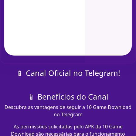
📱 Canal Oficial no Telegram!
📱 Benefícios do Canal
Descubra as vantagens de seguir a 10 Game Download
no Telegram
As permissões solicitadas pelo APK da 10 Game
Download são necessárias para o funcionamento