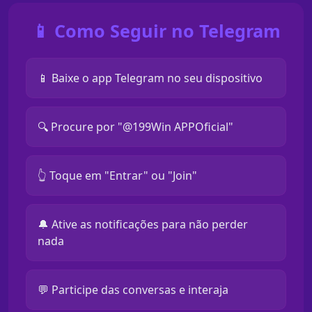
📱 Como Seguir no Telegram
📱 Baixe o app Telegram no seu dispositivo
🔍 Procure por "@199Win APPOficial"
👆 Toque em "Entrar" ou "Join"
🔔 Ative as notificações para não perder
nada
💬 Participe das conversas e interaja