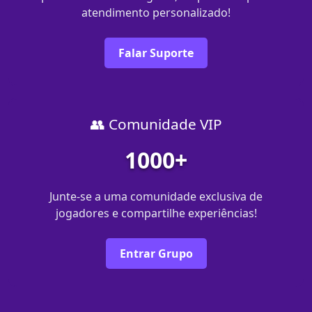
atendimento personalizado!
Falar Suporte
👥 Comunidade VIP
1000+
Junte-se a uma comunidade exclusiva de
jogadores e compartilhe experiências!
Entrar Grupo