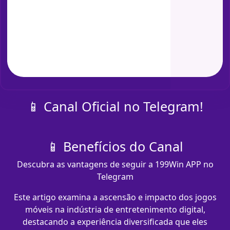
📱 Canal Oficial no Telegram!
📱 Benefícios do Canal
Descubra as vantagens de seguir a 199Win APP no
Telegram
Este artigo examina a ascensão e impacto dos jogos
móveis na indústria de entretenimento digital,
destacando a experiência diversificada que eles