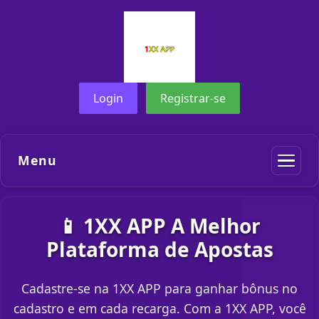
Login
Registrar-se
Menu
📱 1XX APP A Melhor
Plataforma de Apostas
Cadastre-se na 1XX APP para ganhar bônus no
cadastro e em cada recarga. Com a 1XX APP, você