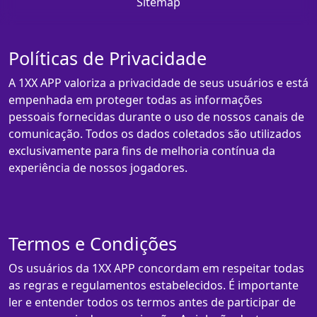
Sitemap
Políticas de Privacidade
A 1XX APP valoriza a privacidade de seus usuários e está
empenhada em proteger todas as informações
pessoais fornecidas durante o uso de nossos canais de
comunicação. Todos os dados coletados são utilizados
exclusivamente para fins de melhoria contínua da
experiência de nossos jogadores.
Termos e Condições
Os usuários da 1XX APP concordam em respeitar todas
as regras e regulamentos estabelecidos. É importante
ler e entender todos os termos antes de participar de