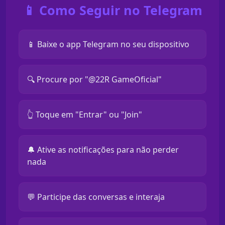
📱 Como Seguir no Telegram
📱 Baixe o app Telegram no seu dispositivo
🔍 Procure por "@22R GameOficial"
👆 Toque em "Entrar" ou "Join"
🔔 Ative as notificações para não perder
nada
💬 Participe das conversas e interaja