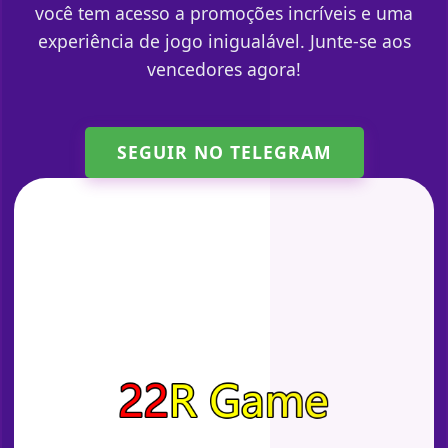
você tem acesso a promoções incríveis e uma
experiência de jogo inigualável. Junte-se aos
vencedores agora!
SEGUIR NO TELEGRAM