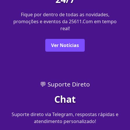
Fique por dentro de todas as novidades,
promoções e eventos da 25611.Com em tempo
real!
Ver Notícias
💬 Suporte Direto
Chat
Suporte direto via Telegram, respostas rápidas e
atendimento personalizado!