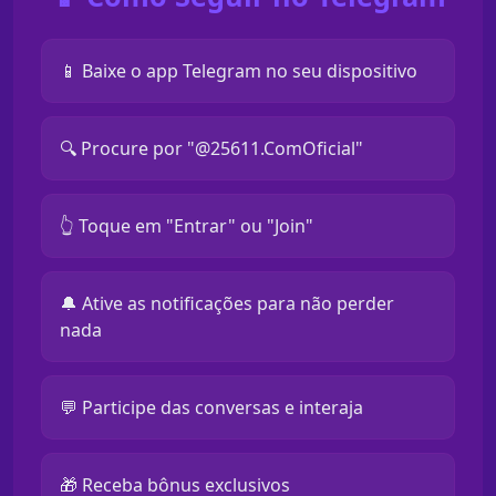
📱 Baixe o app Telegram no seu dispositivo
🔍 Procure por "@25611.ComOficial"
👆 Toque em "Entrar" ou "Join"
🔔 Ative as notificações para não perder
nada
💬 Participe das conversas e interaja
🎁 Receba bônus exclusivos