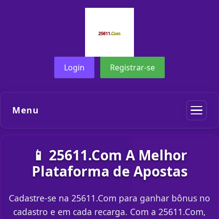
Login
Registrar-se
Menu
📱 25611.Com A Melhor
Plataforma de Apostas
Cadastre-se na 25611.Com para ganhar bônus no
cadastro e em cada recarga. Com a 25611.Com,