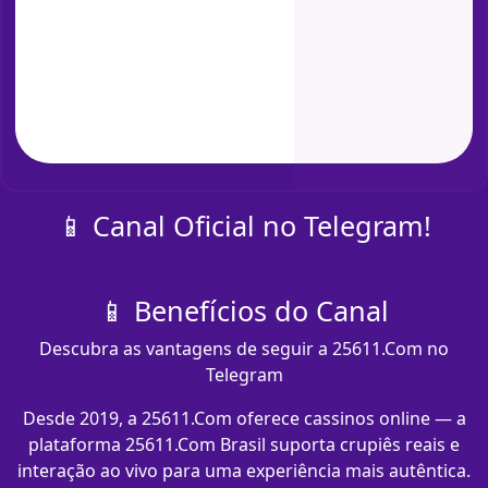
📱 Canal Oficial no Telegram!
📱 Benefícios do Canal
Descubra as vantagens de seguir a 25611.Com no
Telegram
Desde 2019, a 25611.Com oferece cassinos online — a
plataforma 25611.Com Brasil suporta crupiês reais e
interação ao vivo para uma experiência mais autêntica.