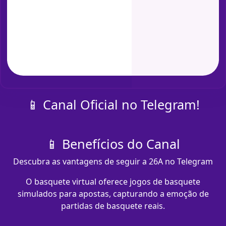
📱 Canal Oficial no Telegram!
📱 Benefícios do Canal
Descubra as vantagens de seguir a 26A no Telegram
O basquete virtual oferece jogos de basquete
simulados para apostas, capturando a emoção de
partidas de basquete reais.