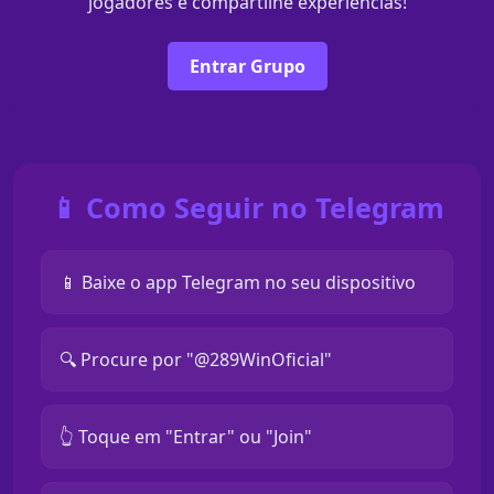
jogadores e compartilhe experiências!
Entrar Grupo
📱 Como Seguir no Telegram
📱 Baixe o app Telegram no seu dispositivo
🔍 Procure por "@289WinOficial"
👆 Toque em "Entrar" ou "Join"