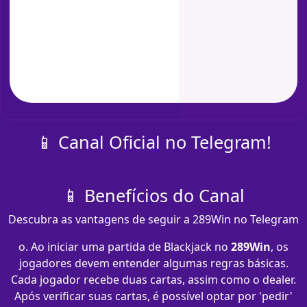
📱 Canal Oficial no Telegram!
📱 Benefícios do Canal
Descubra as vantagens de seguir a 289Win no Telegram
o. Ao iniciar uma partida de Blackjack no
289Win
, os
jogadores devem entender algumas regras básicas.
Cada jogador recebe duas cartas, assim como o dealer.
Após verificar suas cartas, é possível optar por 'pedir'