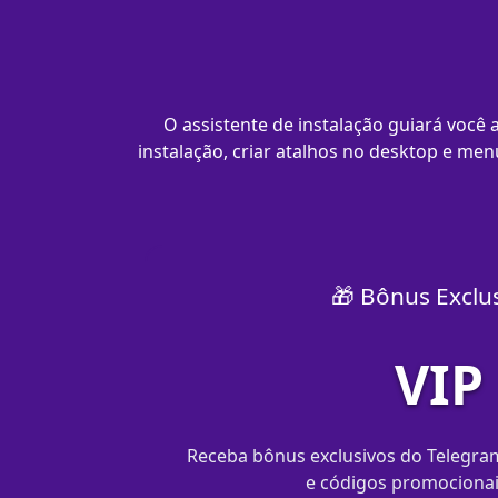
O assistente de instalação guiará você
instalação, criar atalhos no desktop e men
🎁 Bônus Exclu
VIP
Receba bônus exclusivos do Telegra
e códigos promocionai