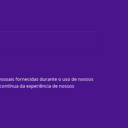
essoais fornecidas durante o uso de nossos
 contínua da experiência de nossos