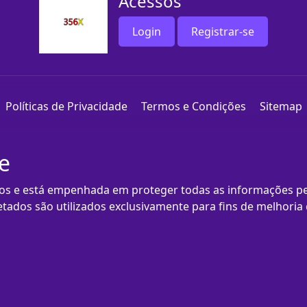
Acessos
Login
Registrar-se
Políticas de Privacidade
Termos e Condições
Sitemap
de
rios e está empenhada em proteger todas as informações p
tados são utilizados exclusivamente para fins de melhoria