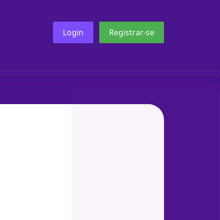
Login
Registrar-se