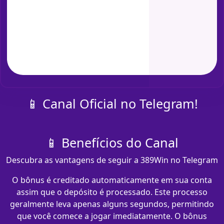
📱 Canal Oficial no Telegram!
📱 Benefícios do Canal
Descubra as vantagens de seguir a 389Win no Telegram
O bônus é creditado automaticamente em sua conta
assim que o depósito é processado. Este processo
geralmente leva apenas alguns segundos, permitindo
que você comece a jogar imediatamente. O bônus