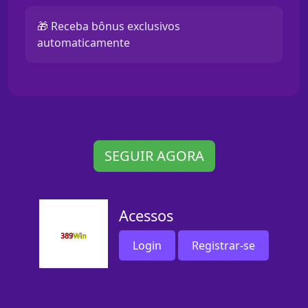
🎁 Receba bônus exclusivos
automaticamente
SEGUIR AGORA
Acessos
Login
Registrar-se