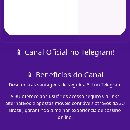
📱 Canal Oficial no Telegram!
📱 Benefícios do Canal
Descubra as vantagens de seguir a 3U no Telegram
A 3U oferece aos usuários acesso seguro via links
alternativos e apostas móveis confiáveis através da 3U
Brasil , garantindo a melhor experiência de cassino
online.