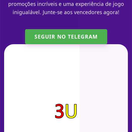
promoções incríveis e uma experiência de jogo
inigualável. Junte-se aos vencedores agora!
SEGUIR NO TELEGRAM