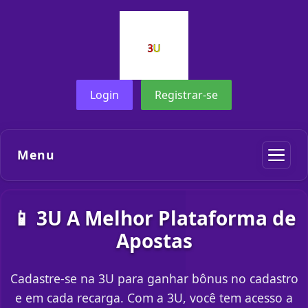
Login
Registrar-se
Menu
📱 3U A Melhor Plataforma de
Apostas
Cadastre-se na 3U para ganhar bônus no cadastro
e em cada recarga. Com a 3U, você tem acesso a