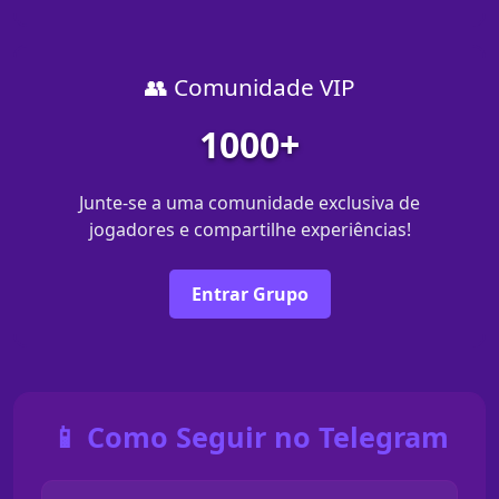
👥 Comunidade VIP
1000+
Junte-se a uma comunidade exclusiva de
jogadores e compartilhe experiências!
Entrar Grupo
📱 Como Seguir no Telegram