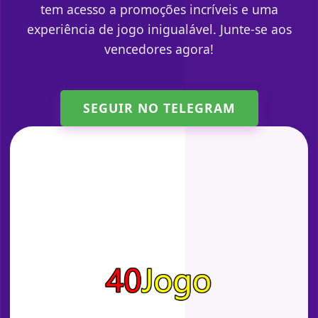
tem acesso a promoções incríveis e uma
experiência de jogo inigualável. Junte-se aos
vencedores agora!
SEGUIR NO TELEGRAM