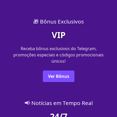
🎁 Bônus Exclusivos
VIP
Receba bônus exclusivos do Telegram,
promoções especiais e códigos promocionais
únicos!
Ver Bônus
📢 Notícias em Tempo Real
24/7