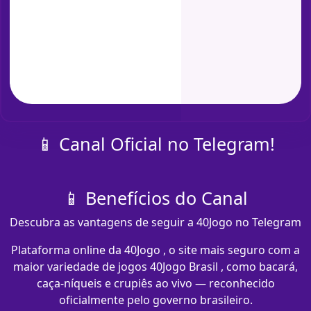
📱 Canal Oficial no Telegram!
📱 Benefícios do Canal
Descubra as vantagens de seguir a 40Jogo no Telegram
Plataforma online da 40Jogo , o site mais seguro com a
maior variedade de jogos 40Jogo Brasil , como bacará,
caça-níqueis e crupiês ao vivo — reconhecido
oficialmente pelo governo brasileiro.