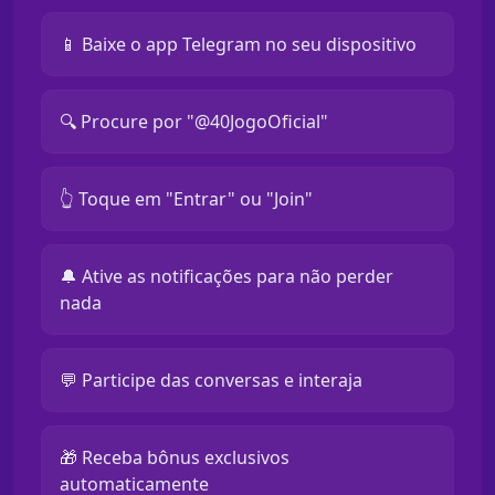
📱 Baixe o app Telegram no seu dispositivo
🔍 Procure por "@40JogoOficial"
👆 Toque em "Entrar" ou "Join"
🔔 Ative as notificações para não perder
nada
💬 Participe das conversas e interaja
🎁 Receba bônus exclusivos
automaticamente