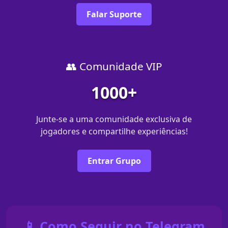
Falar Suporte
👥 Comunidade VIP
1000+
Junte-se a uma comunidade exclusiva de
jogadores e compartilhe experiências!
Entrar Grupo
📱 Como Seguir no Telegram