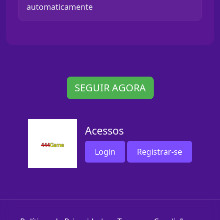
automaticamente
SEGUIR AGORA
Acessos
Login
Registrar-se