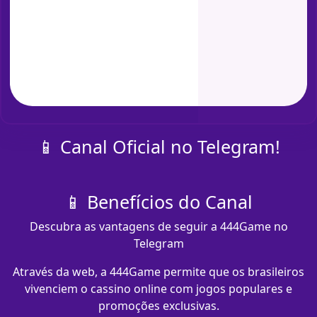
📱 Canal Oficial no Telegram!
📱 Benefícios do Canal
Descubra as vantagens de seguir a 444Game no
Telegram
Através da web, a 444Game permite que os brasileiros
vivenciem o cassino online com jogos populares e
promoções exclusivas.