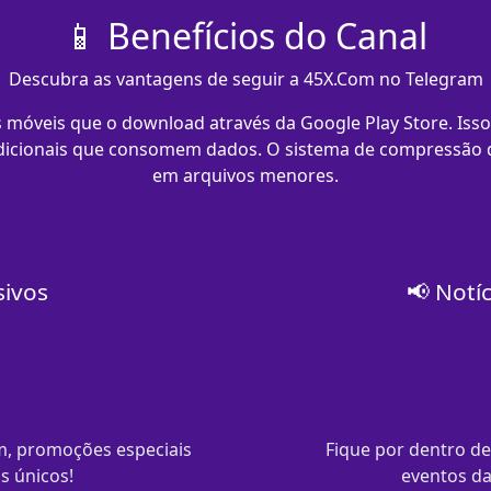
📱 Benefícios do Canal
Descubra as vantagens de seguir a 45X.Com no Telegram
veis que o download através da Google Play Store. Isso
adicionais que consomem dados. O sistema de compressão 
em arquivos menores.
sivos
📢 Notí
m, promoções especiais
Fique por dentro d
s únicos!
eventos da