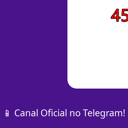
📱 Canal Oficial no Telegram!