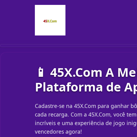
📱 45X.Com A Me
Plataforma de A
Cadastre-se na 45X.Com para ganhar bô
cada recarga. Com a 45X.Com, você tem
incríveis e uma experiência de jogo inig
vencedores agora!