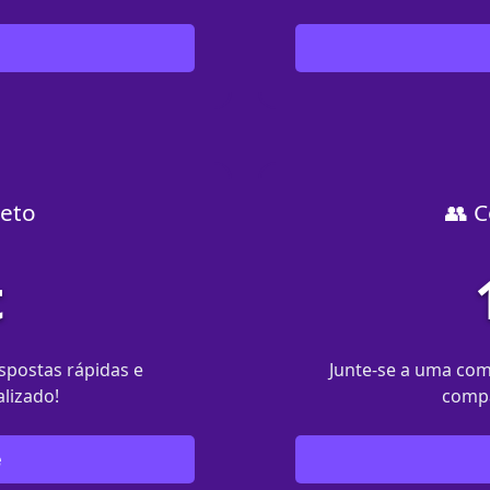
reto
👥 
t
espostas rápidas e
Junte-se a uma com
lizado!
compa
e