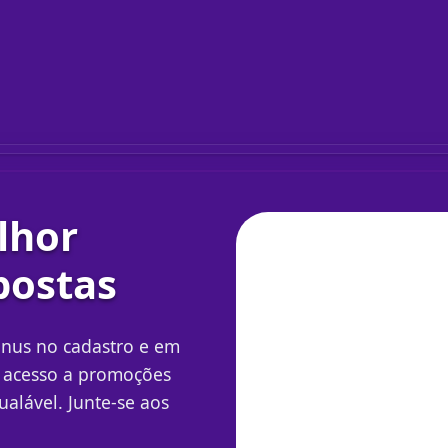
lhor
postas
nus no cadastro e em
 acesso a promoções
ualável. Junte-se aos