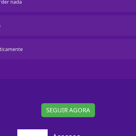
erder nada
a
aticamente
SEGUIR AGORA