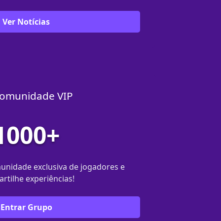
Ver Notícias
Comunidade VIP
1000+
unidade exclusiva de jogadores e
rtilhe experiências!
Entrar Grupo