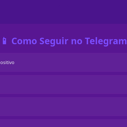
📱 Como Seguir no Telegram
ositivo