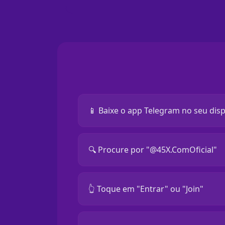
📱 Baixe o app Telegram no seu disp
🔍 Procure por "@45X.ComOficial"
👆 Toque em "Entrar" ou "Join"