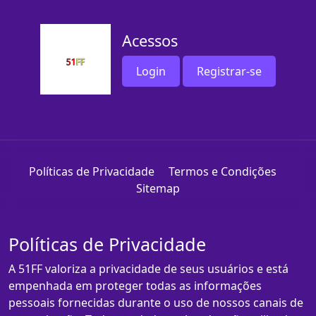
Acessos
Login
Registrar-se
Políticas de Privacidade
Termos e Condições
Sitemap
Políticas de Privacidade
A 51FF valoriza a privacidade de seus usuários e está
empenhada em proteger todas as informações
pessoais fornecidas durante o uso de nossos canais de