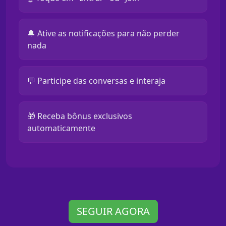
🔔 Ative as notificações para não perder
nada
💬 Participe das conversas e interaja
🎁 Receba bônus exclusivos
automaticamente
SEGUIR AGORA