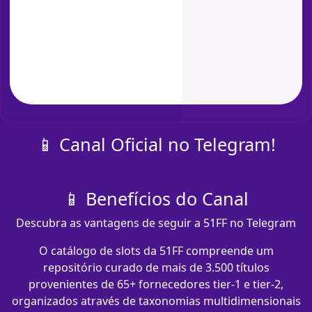
📱 Canal Oficial no Telegram!
📱 Benefícios do Canal
Descubra as vantagens de seguir a 51FF no Telegram
O catálogo de slots da 51FF compreende um
repositório curado de mais de 3.500 títulos
provenientes de 65+ fornecedores tier-1 e tier-2,
organizados através de taxonomias multidimensionais