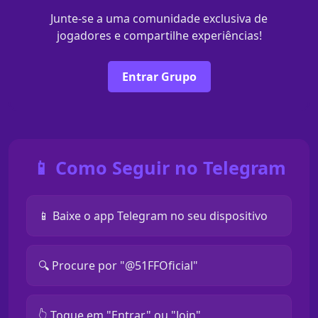
Junte-se a uma comunidade exclusiva de
jogadores e compartilhe experiências!
Entrar Grupo
📱 Como Seguir no Telegram
📱 Baixe o app Telegram no seu dispositivo
🔍 Procure por "@51FFOficial"
👆 Toque em "Entrar" ou "Join"