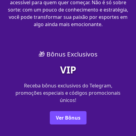
acessível para quem quer começar. Não é só sobre
sorte: com um pouco de conhecimento e estratégia,
você pode transformar sua paixão por esportes em
algo ainda mais emocionante.
🎁 Bônus Exclusivos
VIP
Receba bônus exclusivos do Telegram,
promoções especiais e códigos promocionais
únicos!
Ver Bônus