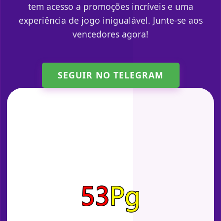
tem acesso a promoções incríveis e uma
experiência de jogo inigualável. Junte-se aos
vencedores agora!
SEGUIR NO TELEGRAM