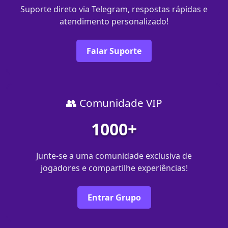
Suporte direto via Telegram, respostas rápidas e
atendimento personalizado!
Falar Suporte
👥 Comunidade VIP
1000+
Junte-se a uma comunidade exclusiva de
jogadores e compartilhe experiências!
Entrar Grupo