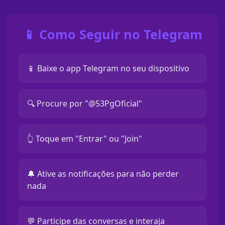
📱 Como Seguir no Telegram
📱 Baixe o app Telegram no seu dispositivo
🔍 Procure por "@53PgOficial"
👆 Toque em "Entrar" ou "Join"
🔔 Ative as notificações para não perder
nada
💬 Participe das conversas e interaja