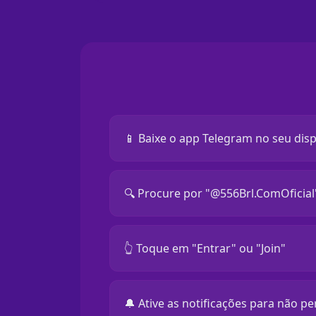
📱 Baixe o app Telegram no seu disp
🔍 Procure por "@556Brl.ComOficial
👆 Toque em "Entrar" ou "Join"
🔔 Ative as notificações para não p