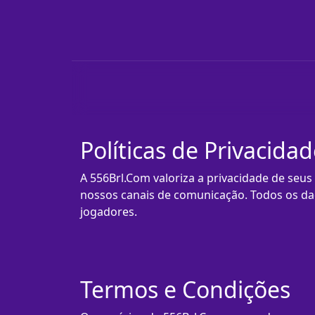
Políticas de Privacida
A 556Brl.Com valoriza a privacidade de seu
nossos canais de comunicação. Todos os dad
jogadores.
Termos e Condições