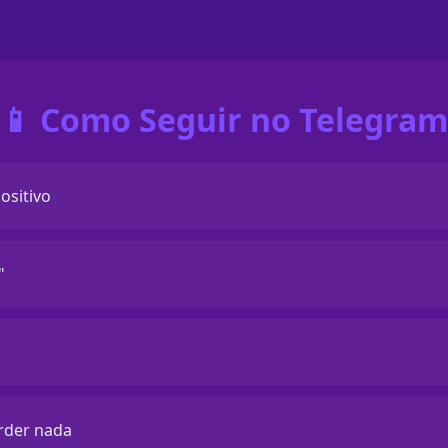
📱 Como Seguir no Telegram
ositivo
"
erder nada