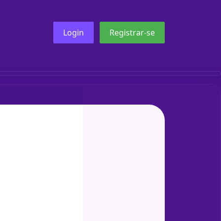
Login
Registrar-se