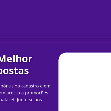
 Melhor
postas
 bônus no cadastro e em
tem acesso a promoções
ualável. Junte-se aos