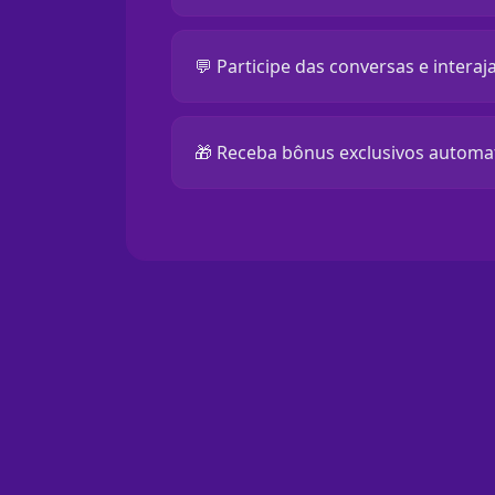
💬 Participe das conversas e interaj
🎁 Receba bônus exclusivos autom