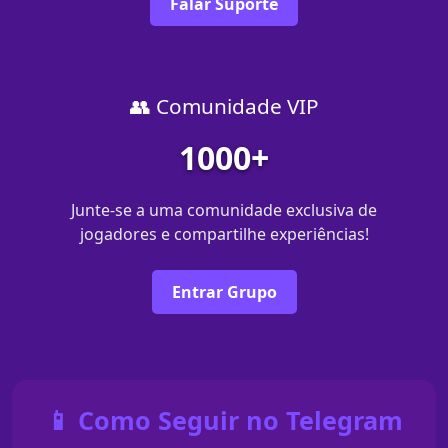
Falar Suporte
👥 Comunidade VIP
1000+
Junte-se a uma comunidade exclusiva de
jogadores e compartilhe experiências!
Entrar Grupo
📱 Como Seguir no Telegram