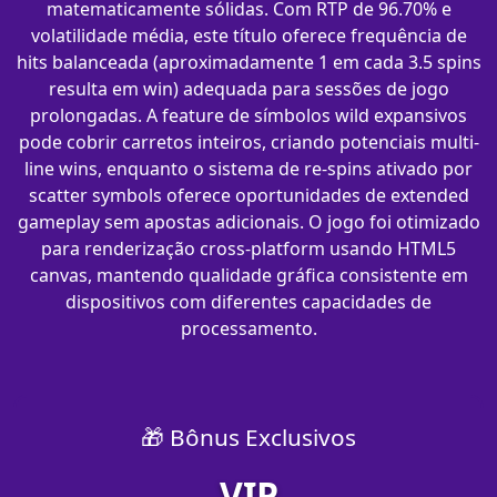
matematicamente sólidas. Com RTP de 96.70% e
volatilidade média, este título oferece frequência de
hits balanceada (aproximadamente 1 em cada 3.5 spins
resulta em win) adequada para sessões de jogo
prolongadas. A feature de símbolos wild expansivos
pode cobrir carretos inteiros, criando potenciais multi-
line wins, enquanto o sistema de re-spins ativado por
scatter symbols oferece oportunidades de extended
gameplay sem apostas adicionais. O jogo foi otimizado
para renderização cross-platform usando HTML5
canvas, mantendo qualidade gráfica consistente em
dispositivos com diferentes capacidades de
processamento.
🎁 Bônus Exclusivos
VIP