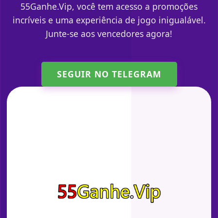
55Ganhe.Vip, você tem acesso a promoções
incríveis e uma experiência de jogo inigualável.
Junte-se aos vencedores agora!
SEGUIR NO TELEGRAM