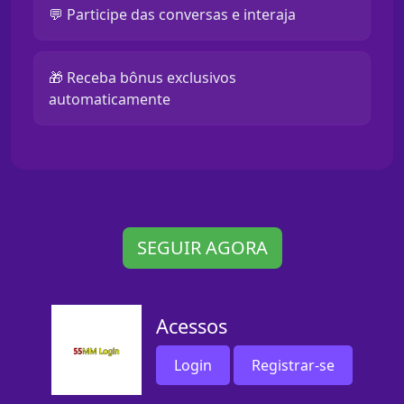
💬 Participe das conversas e interaja
🎁 Receba bônus exclusivos
automaticamente
SEGUIR AGORA
Acessos
Login
Registrar-se