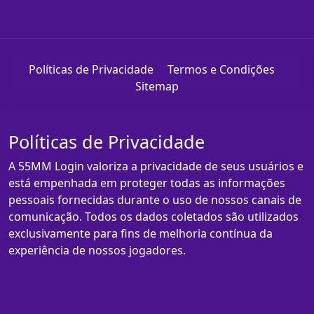
Políticas de Privacidade
Termos e Condições
Sitemap
Políticas de Privacidade
A 55MM Login valoriza a privacidade de seus usuários e
está empenhada em proteger todas as informações
pessoais fornecidas durante o uso de nossos canais de
comunicação. Todos os dados coletados são utilizados
exclusivamente para fins de melhoria contínua da
experiência de nossos jogadores.