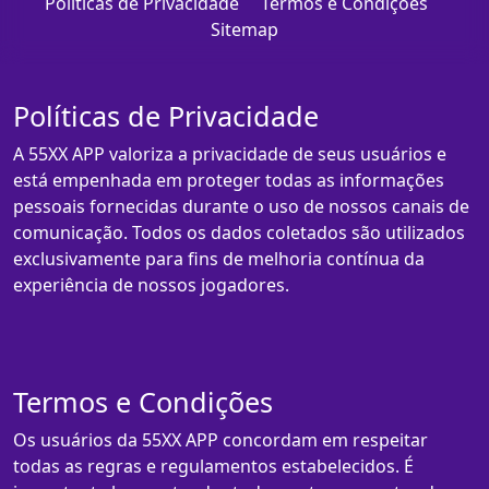
Políticas de Privacidade
Termos e Condições
Sitemap
Políticas de Privacidade
A 55XX APP valoriza a privacidade de seus usuários e
está empenhada em proteger todas as informações
pessoais fornecidas durante o uso de nossos canais de
comunicação. Todos os dados coletados são utilizados
exclusivamente para fins de melhoria contínua da
experiência de nossos jogadores.
Termos e Condições
Os usuários da 55XX APP concordam em respeitar
todas as regras e regulamentos estabelecidos. É