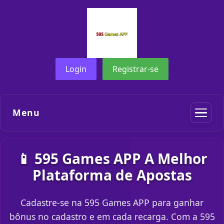
Login
Registrar-se
Menu
📱 595 Games APP A Melhor
Plataforma de Apostas
Cadastre-se na 595 Games APP para ganhar
bônus no cadastro e em cada recarga. Com a 595