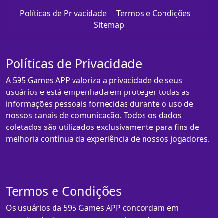
Políticas de Privacidade
Termos e Condições
Sitemap
Políticas de Privacidade
A 595 Games APP valoriza a privacidade de seus
usuários e está empenhada em proteger todas as
informações pessoais fornecidas durante o uso de
nossos canais de comunicação. Todos os dados
coletados são utilizados exclusivamente para fins de
melhoria contínua da experiência de nossos jogadores.
Termos e Condições
Os usuários da 595 Games APP concordam em