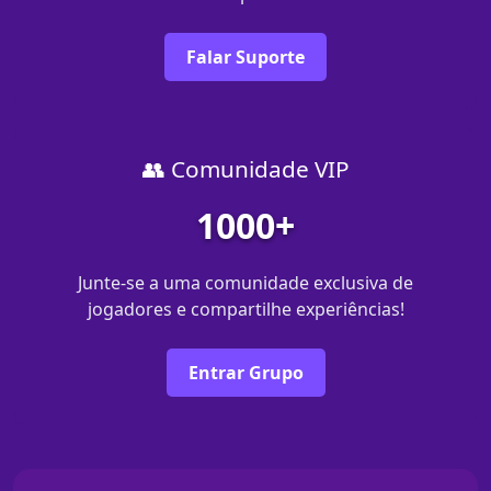
Falar Suporte
👥 Comunidade VIP
1000+
Junte-se a uma comunidade exclusiva de
jogadores e compartilhe experiências!
Entrar Grupo