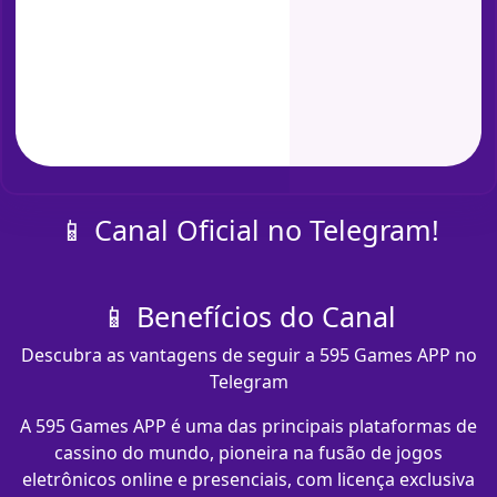
📱 Canal Oficial no Telegram!
📱 Benefícios do Canal
Descubra as vantagens de seguir a 595 Games APP no
Telegram
A 595 Games APP é uma das principais plataformas de
cassino do mundo, pioneira na fusão de jogos
eletrônicos online e presenciais, com licença exclusiva