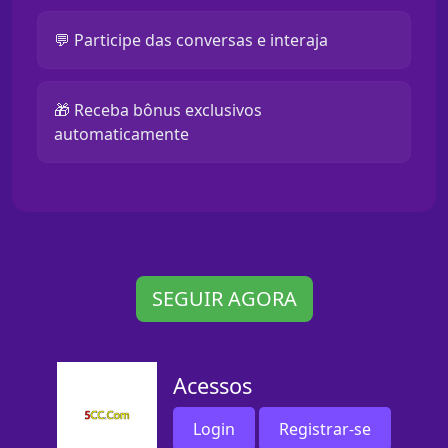
💬 Participe das conversas e interaja
🎁 Receba bônus exclusivos
automaticamente
SEGUIR AGORA
Acessos
Login
Registrar-se