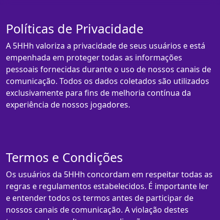
Políticas de Privacidade
A 5HHh valoriza a privacidade de seus usuários e está
empenhada em proteger todas as informações
pessoais fornecidas durante o uso de nossos canais de
comunicação. Todos os dados coletados são utilizados
exclusivamente para fins de melhoria contínua da
experiência de nossos jogadores.
Termos e Condições
Os usuários da 5HHh concordam em respeitar todas as
regras e regulamentos estabelecidos. É importante ler
e entender todos os termos antes de participar de
nossos canais de comunicação. A violação destes