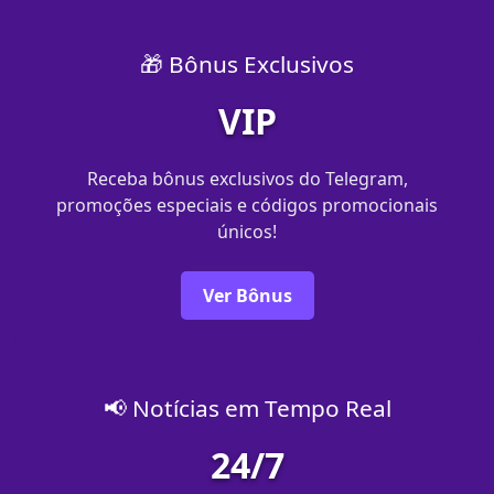
🎁 Bônus Exclusivos
VIP
Receba bônus exclusivos do Telegram,
promoções especiais e códigos promocionais
únicos!
Ver Bônus
📢 Notícias em Tempo Real
24/7