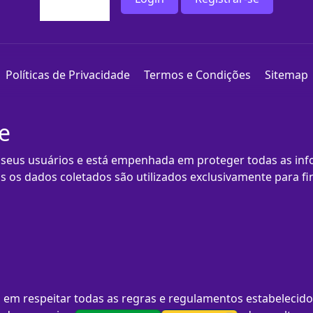
Políticas de Privacidade
Termos e Condições
Sitemap
de
e seus usuários e está empenhada em proteger todas as in
 os dados coletados são utilizados exclusivamente para fi
m respeitar todas as regras e regulamentos estabelecidos