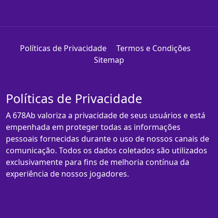
Políticas de Privacidade
Termos e Condições
Sitemap
Políticas de Privacidade
A 678Ab valoriza a privacidade de seus usuários e está
empenhada em proteger todas as informações
pessoais fornecidas durante o uso de nossos canais de
comunicação. Todos os dados coletados são utilizados
exclusivamente para fins de melhoria contínua da
experiência de nossos jogadores.