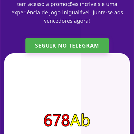
tem acesso a promoções incríveis e uma
experiência de jogo inigualável. Junte-se aos
vencedores agora!
SEGUIR NO TELEGRAM