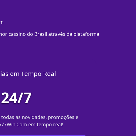
am
r cassino do Brasil através da plataforma
cias em Tempo Real
24/7
e todas as novidades, promoções e
577Win.Com em tempo real!