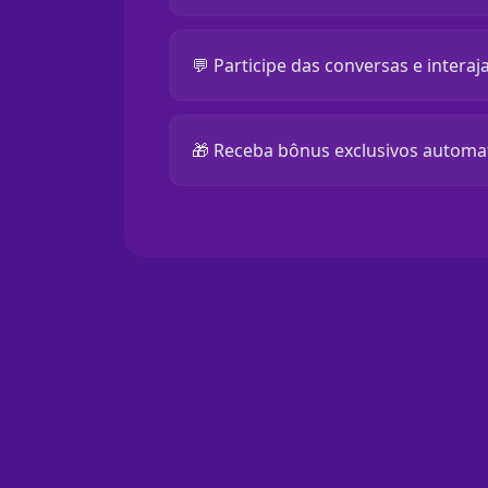
💬 Participe das conversas e interaj
🎁 Receba bônus exclusivos autom