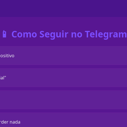
📱 Como Seguir no Telegram
ositivo
al"
erder nada