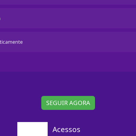
a
aticamente
SEGUIR AGORA
Acessos