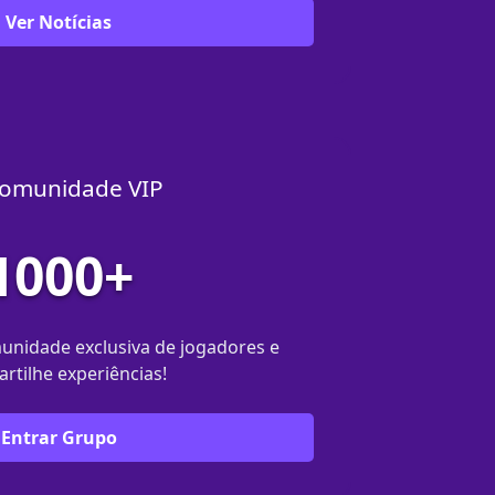
Ver Notícias
Comunidade VIP
1000+
unidade exclusiva de jogadores e
rtilhe experiências!
Entrar Grupo