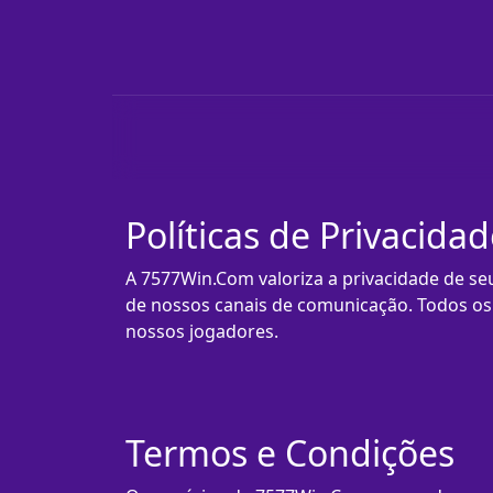
Políticas de Privacida
A 7577Win.Com valoriza a privacidade de s
de nossos canais de comunicação. Todos os 
nossos jogadores.
Termos e Condições