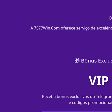
D
A 7577Win.Com oferece serviço de excelên
🎁 Bônus Exclu
VIP
Receba bônus exclusivos do Telegra
e códigos promocionai