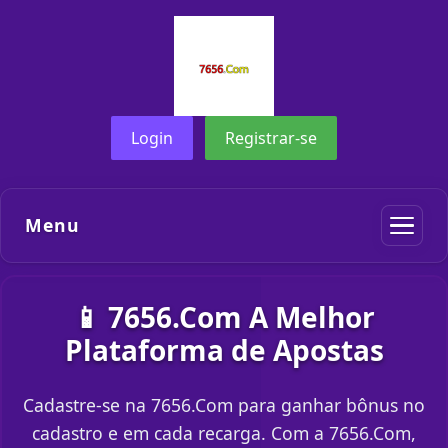
Login
Registrar-se
Menu
📱 7656.Com A Melhor
Plataforma de Apostas
Cadastre-se na 7656.Com para ganhar bônus no
cadastro e em cada recarga. Com a 7656.Com,