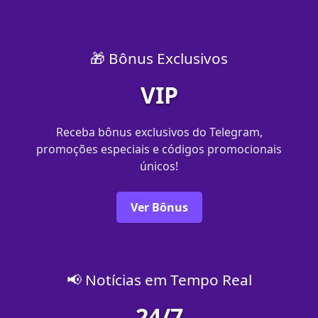
🎁 Bônus Exclusivos
VIP
Receba bônus exclusivos do Telegram,
promoções especiais e códigos promocionais
únicos!
Ver Bônus
📢 Notícias em Tempo Real
24/7