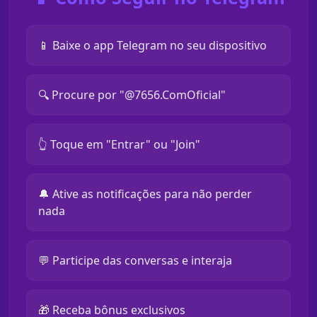
📱 Baixe o app Telegram no seu dispositivo
🔍 Procure por "@7656.ComOficial"
👆 Toque em "Entrar" ou "Join"
🔔 Ative as notificações para não perder
nada
💬 Participe das conversas e interaja
🎁 Receba bônus exclusivos