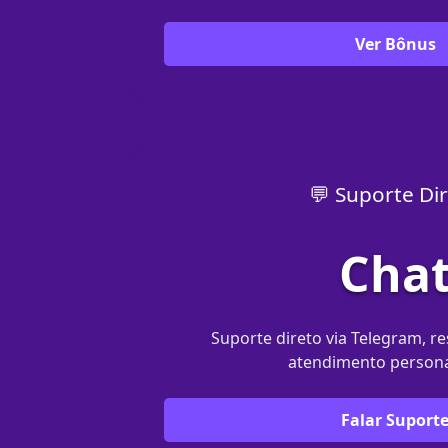
Ver Bônus
💬 Suporte Di
Cha
Suporte direto via Telegram, r
atendimento persona
Falar Suport