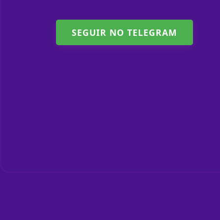
SEGUIR NO TELEGRAM