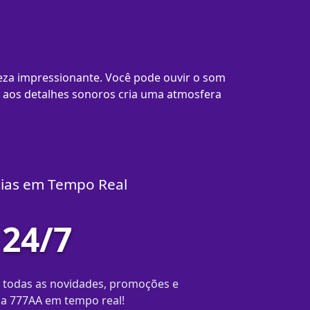
eza impressionante. Você pode ouvir o som
o aos detalhes sonoros cria uma atmosfera
cias em Tempo Real
24/7
e todas as novidades, promoções e
a 777AA em tempo real!