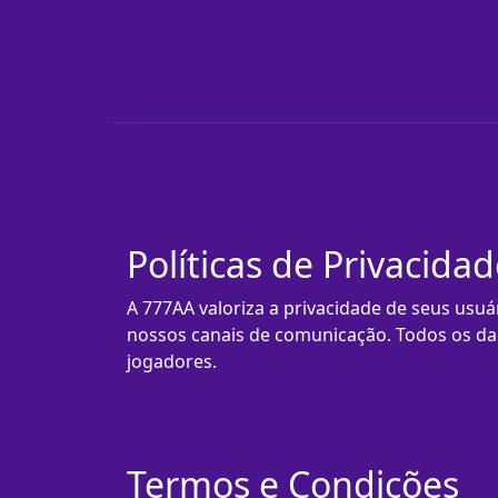
Políticas de Privacida
A 777AA valoriza a privacidade de seus usu
nossos canais de comunicação. Todos os dad
jogadores.
Termos e Condições