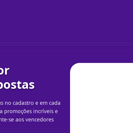
or
postas
s no cadastro e em cada
a promoções incríveis e
unte-se aos vencedores