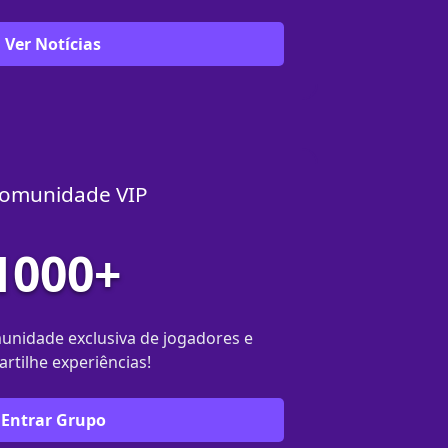
Ver Notícias
Comunidade VIP
1000+
unidade exclusiva de jogadores e
rtilhe experiências!
Entrar Grupo