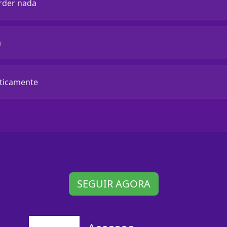
erder nada
a
aticamente
SEGUIR AGORA