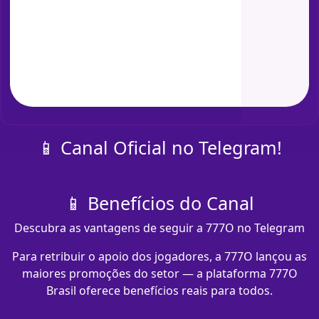
📱 Canal Oficial no Telegram!
📱 Benefícios do Canal
Descubra as vantagens de seguir a 777O no Telegram
Para retribuir o apoio dos jogadores, a 777O lançou as
maiores promoções do setor — a plataforma 777O
Brasil oferece benefícios reais para todos.