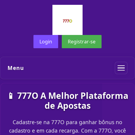
Login
Registrar-se
Menu
📱 777O A Melhor Plataforma
de Apostas
Cadastre-se na 777O para ganhar bônus no
cadastro e em cada recarga. Com a 777O, você