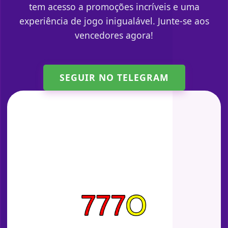
tem acesso a promoções incríveis e uma
experiência de jogo inigualável. Junte-se aos
vencedores agora!
SEGUIR NO TELEGRAM