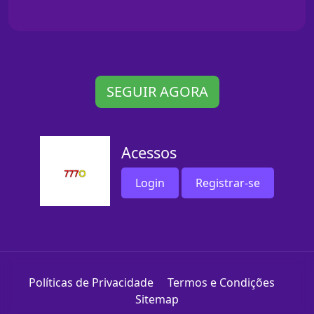
SEGUIR AGORA
Acessos
Login
Registrar-se
Políticas de Privacidade
Termos e Condições
Sitemap