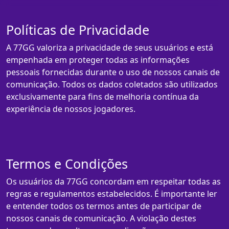
Políticas de Privacidade
A 77GG valoriza a privacidade de seus usuários e está
empenhada em proteger todas as informações
pessoais fornecidas durante o uso de nossos canais de
comunicação. Todos os dados coletados são utilizados
exclusivamente para fins de melhoria contínua da
experiência de nossos jogadores.
Termos e Condições
Os usuários da 77GG concordam em respeitar todas as
regras e regulamentos estabelecidos. É importante ler
e entender todos os termos antes de participar de
nossos canais de comunicação. A violação destes