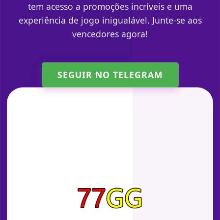
tem acesso a promoções incríveis e uma
experiência de jogo inigualável. Junte-se aos
vencedores agora!
SEGUIR NO TELEGRAM