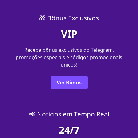
🎁 Bônus Exclusivos
VIP
Receba bônus exclusivos do Telegram,
promoções especiais e códigos promocionais
únicos!
Ver Bônus
📢 Notícias em Tempo Real
24/7