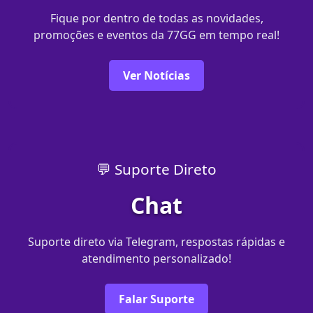
Fique por dentro de todas as novidades,
promoções e eventos da 77GG em tempo real!
Ver Notícias
💬 Suporte Direto
Chat
Suporte direto via Telegram, respostas rápidas e
atendimento personalizado!
Falar Suporte