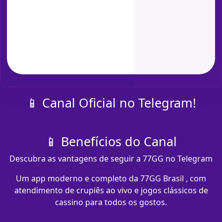
📱 Canal Oficial no Telegram!
📱 Benefícios do Canal
Descubra as vantagens de seguir a 77GG no Telegram
Um app moderno e completo da 77GG Brasil , com
atendimento de crupiês ao vivo e jogos clássicos de
cassino para todos os gostos.