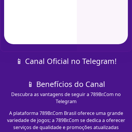
📱 Canal Oficial no Telegram!
📱 Benefícios do Canal
Descubra as vantagens de seguir a 789Br.Com no
Telegram
A plataforma 789Br.Com Brasil oferece uma grande
variedade de jogos; a 789Br.Com se dedica a oferecer
serviços de qualidade e promoções atualizadas