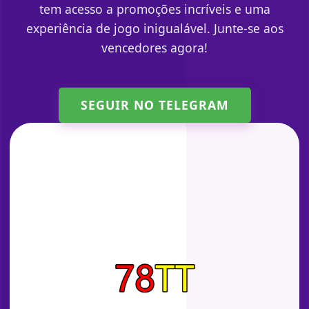
tem acesso a promoções incríveis e uma
experiência de jogo inigualável. Junte-se aos
vencedores agora!
SEGUIR NO TELEGRAM