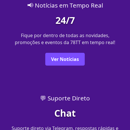
📢 Notícias em Tempo Real
24/7
Fique por dentro de todas as novidades,
promoções e eventos da 78TT em tempo real!
Ver Notícias
💬 Suporte Direto
Chat
Suporte direto via Telegram, respostas rápidas e