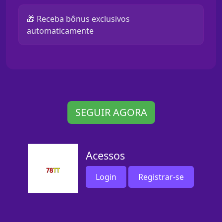
🎁 Receba bônus exclusivos
automaticamente
SEGUIR AGORA
Acessos
Login
Registrar-se