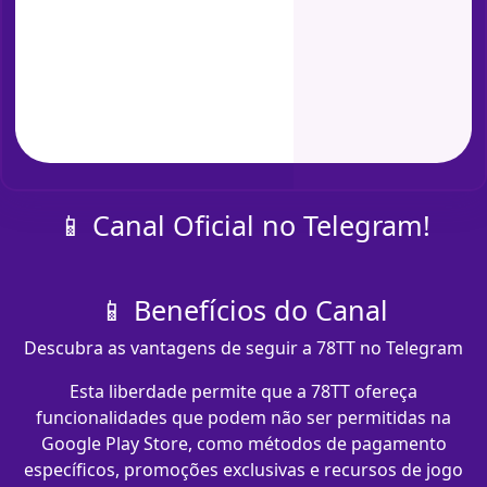
📱 Canal Oficial no Telegram!
📱 Benefícios do Canal
Descubra as vantagens de seguir a 78TT no Telegram
Esta liberdade permite que a 78TT ofereça
funcionalidades que podem não ser permitidas na
Google Play Store, como métodos de pagamento
específicos, promoções exclusivas e recursos de jogo