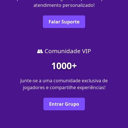
atendimento personalizado!
Falar Suporte
👥 Comunidade VIP
1000+
Junte-se a uma comunidade exclusiva de
jogadores e compartilhe experiências!
Entrar Grupo