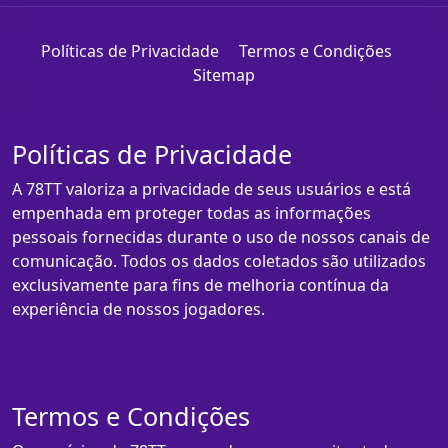
Políticas de Privacidade
Termos e Condições
Sitemap
Políticas de Privacidade
A 78TT valoriza a privacidade de seus usuários e está
empenhada em proteger todas as informações
pessoais fornecidas durante o uso de nossos canais de
comunicação. Todos os dados coletados são utilizados
exclusivamente para fins de melhoria contínua da
experiência de nossos jogadores.
Termos e Condições