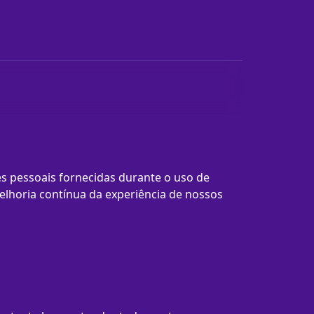
s pessoais fornecidas durante o uso de
elhoria contínua da experiência de nossos