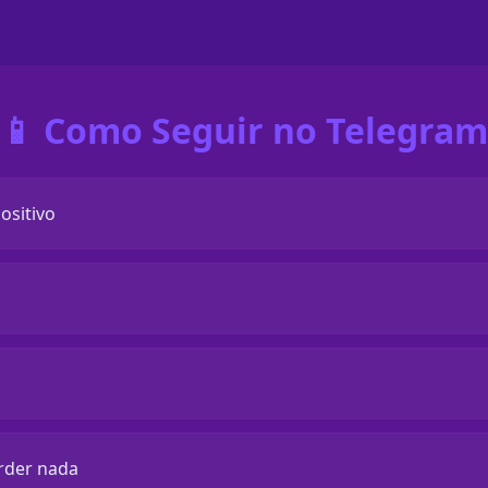
📱 Como Seguir no Telegram
ositivo
erder nada