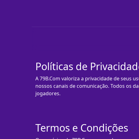
Políticas de Privacida
A 79B.Com valoriza a privacidade de seus u
nossos canais de comunicação. Todos os dad
jogadores.
Termos e Condições