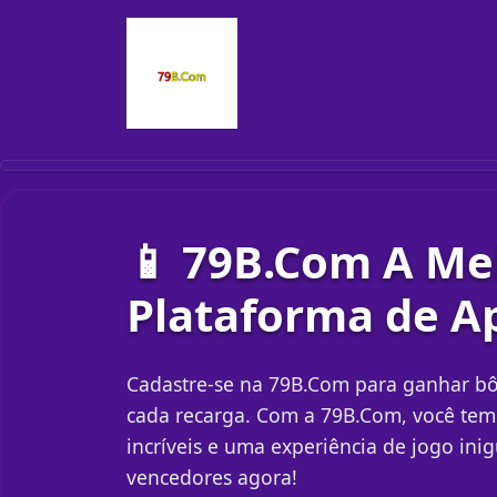
📱 79B.Com A Me
Plataforma de A
Cadastre-se na 79B.Com para ganhar b
cada recarga. Com a 79B.Com, você te
incríveis e uma experiência de jogo inig
vencedores agora!