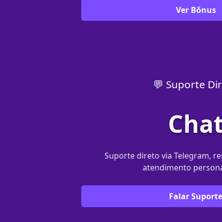
Ver Bônus
💬 Suporte Di
Cha
Suporte direto via Telegram, r
atendimento persona
Falar Suport