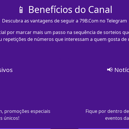
📱 Benefícios do Canal
Descubra as vantagens de seguir a 79B.Com no Telegram
pecial por marcar mais um passo na sequência de sorteios
u repetições de números que interessam a quem gosta de usa
sivos
📢 Notí
m, promoções especiais
Fique por dentro d
s únicos!
eventos da