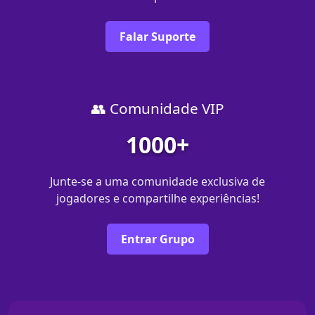
Falar Suporte
👥 Comunidade VIP
1000+
Junte-se a uma comunidade exclusiva de
jogadores e compartilhe experiências!
Entrar Grupo