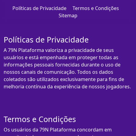
Políticas de Privacidade
Termos e Condições
Sitemap
Políticas de Privacidade
A 79N Plataforma valoriza a privacidade de seus
usuários e está empenhada em proteger todas as
informações pessoais fornecidas durante o uso de
nossos canais de comunicação. Todos os dados
coletados são utilizados exclusivamente para fins de
melhoria contínua da experiência de nossos jogadores.
Termos e Condições
Os usuários da 79N Plataforma concordam em