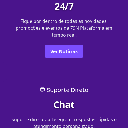
24/7
Fique por dentro de todas as novidades,
promoções e eventos da 79N Plataforma em
tempo real!
Ver Notícias
💬 Suporte Direto
Chat
Suporte direto via Telegram, respostas rápidas e
atendimento personalizado!