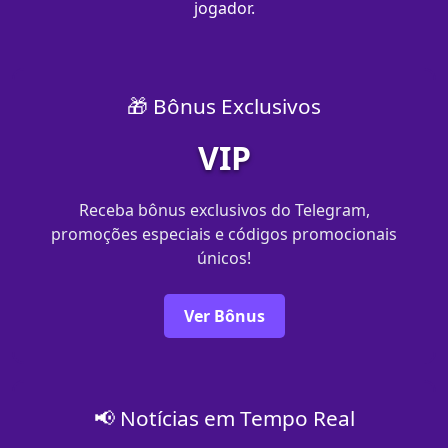
jogador.
🎁 Bônus Exclusivos
VIP
Receba bônus exclusivos do Telegram,
promoções especiais e códigos promocionais
únicos!
Ver Bônus
📢 Notícias em Tempo Real