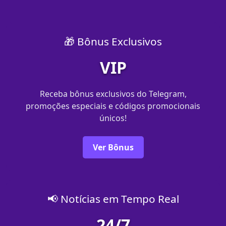
🎁 Bônus Exclusivos
VIP
Receba bônus exclusivos do Telegram,
promoções especiais e códigos promocionais
únicos!
Ver Bônus
📢 Notícias em Tempo Real
24/7