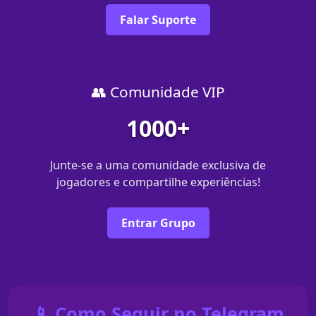
Falar Suporte
👥 Comunidade VIP
1000+
Junte-se a uma comunidade exclusiva de
jogadores e compartilhe experiências!
Entrar Grupo
📱 Como Seguir no Telegram