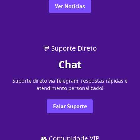
Ver Notícias
💬 Suporte Direto
Chat
Suporte direto via Telegram, respostas rápidas e
atendimento personalizado!
Falar Suporte
👥 Comunidade VIP