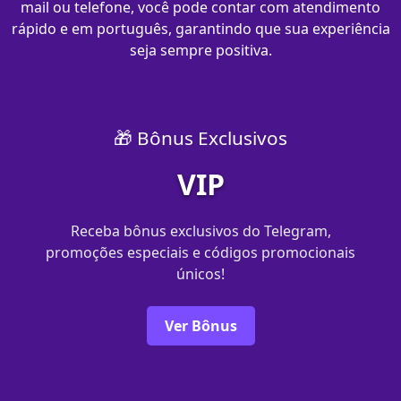
mail ou telefone, você pode contar com atendimento
rápido e em português, garantindo que sua experiência
seja sempre positiva.
🎁 Bônus Exclusivos
VIP
Receba bônus exclusivos do Telegram,
promoções especiais e códigos promocionais
únicos!
Ver Bônus