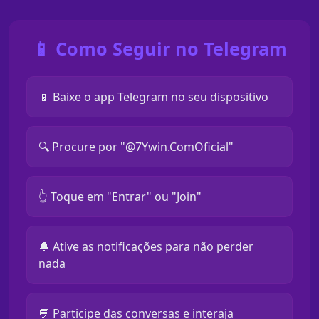
📱 Como Seguir no Telegram
📱 Baixe o app Telegram no seu dispositivo
🔍 Procure por "@7Ywin.ComOficial"
👆 Toque em "Entrar" ou "Join"
🔔 Ative as notificações para não perder
nada
💬 Participe das conversas e interaja